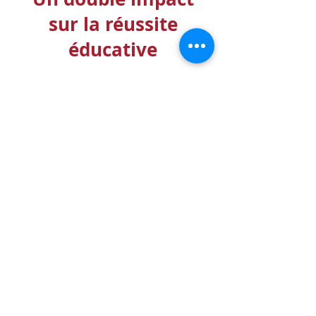
sur la réussite
éducative
Pour les élèves du primaire
Inspirés par l'environnement
d'apprentissage,
les élèves
peuvent se projeter vers des
études post-secondaires.
Les mentors collégiens
deviennent
des modèles
positifs
pour ces élèves.
Une amélioration de la réussite
scolaire
est notée en
mathématiques, français et